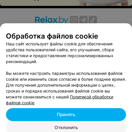
Амплипульстерапия (одна зона)
8 руб.
Записаться
О проекте
Новости проекта
Размещение рекламы
Обработка файлов cookie
Вакансии
Публичный договор
Способы оплаты
Интерференцтерапия (одна зона)
Наш сайт использует файлы cookie для обеспечения
Публичный договор по использованию сервиса
удобства пользователей сайта, его улучшения, сбора
«Афиша»
8 руб.
Записаться
статистики и предоставления персонализированных
Пользовательское соглашение
рекомендаций.
Написать в поддержку
Диадинамотерапия (две зоны)
Вы можете настроить параметры использования файлов
Связаться по вопросам сотрудничества
cookie или изменить свое согласие в более позднее время.
14 руб.
Записаться
Написать руководителю relax.by
Для получения дополнительной информации о целях,
сроках и порядке использования файлов cookie вы
Персональные настройки cookie
можете ознакомиться с нашей
Политикой обработки
Амплипульстерапия (две зоны)
Обработка персональных данных
файлов cookie
14 руб.
Записаться
Принять
© 2026 ООО «Артокс Лаб», УНП 191700409, регистрирующий орган -
Отклонить
Минский горисполком
| 220012, Республика Беларусь, г. Минск,
Интерференцтерапия (две зоны)