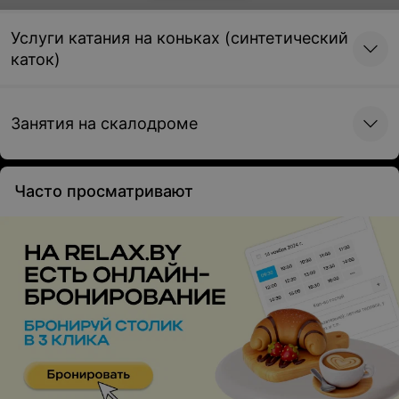
Услуги катания на коньках (синтетический
каток)
Электротерапия
Электротерапия (гальванизация общая,
Занятия на скалодроме
местная)
6 руб.
Записаться
Часто просматривают
Диадинамотерапия, амплипульстерапия,
интерференцтерапия
Диадинамотерапия (одна зона)
8 руб.
Записаться