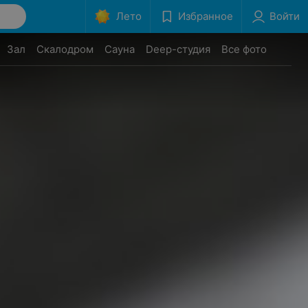
Лето
Избранное
Войти
Зал
Скалодром
Сауна
Deep-студия
Все фото