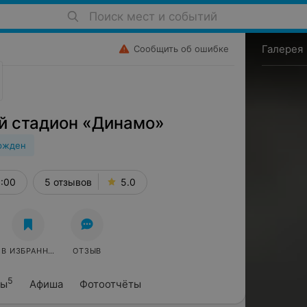
Поиск мест и событий
Галерея
Сообщить об ошибке
й стадион «Динамо»
ржден
1:00
5 отзывов
5.0
В ИЗБРАННОЕ
ОТЗЫВ
5
вы
Афиша
Фотоотчёты