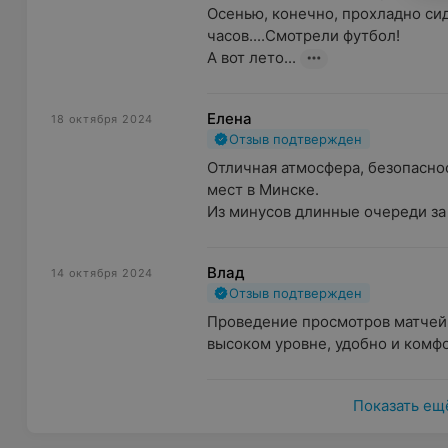
безопасности. Кроме того, атмосфера арены дополне
Осенью, конечно, прохладно сид
подчеркивает ее статус как места, где «рождаются п
часов....Смотрели футбол!

А вот лето...
Национальный олимпийский стадион «Динамо» — это
возможностей. Здесь каждый найдет занятие по душ
любитель или просто зритель.
Елена
18 октября 2024
Отзыв подтвержден
Отличная атмосфера, безопасно
мест в Минске.

Из минусов длинные очереди за е
Влад
14 октября 2024
Отзыв подтвержден
Проведение просмотров матчей 
высоком уровне, удобно и комфо
Показать ещ