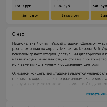
покрытием (1 час)
покрытием (1 час)
естест
1 600 руб.
1 100 руб.
600 руб
покрыти
Записаться
Записаться
Зап
О нас
Национальный олимпийский стадион «Динамо» — клю
расположенная по адресу: Минск, ул. Кирова, 8к6. 
вокзалом делает стадион доступным для горожан и 
на многофункциональность, он стал не просто мест
но и важным культурным и социальным центром.
Основной концепцией стадиона является универсаль
принимать соревнования по различным видам спорта:
длину и высоту, метанию копья и молота. Стадион т
масштабных культурных и музыкальных мероприятий,
Показать ещ
объектом для самых разных аудиторий.
Услуги стадиона «Динамо»