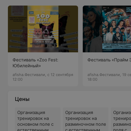
Фестиваль «Zoo Fest:
Фестиваль «Прайм 
Юбилейный»
afisha.Фестивали, с 12 сентября
afisha.Фестивали, 19 с
12:00
18:00
Цены
Организация
Организация
Организ
тренировок на
тренировок на
трениро
основном поле с
разминочном поле
размин
естественным
с естественным
поля с