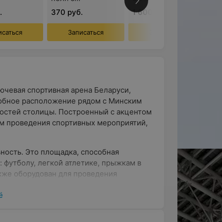
венным
естественным
покрытием (90
.
370 руб.
1 600 руб.
ем (1 час)
покрытием (1 час)
минут)
исаться
Записаться
Записаться
чевая спортивная арена Беларуси,
Удобное расположение рядом с Минским
гостей столицы. Построенный с акцентом
ом проведения спортивных мероприятий,
ность. Это площадка, способная
 футболу, легкой атлетике, прыжкам в
акже оборудован для проведения
 что делает его востребованным
ё