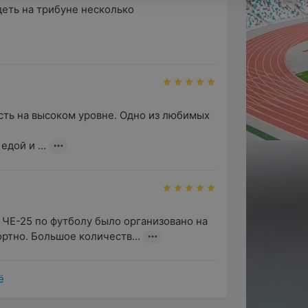
на атрибутами спортивного дизайна, что
еть на трибуне несколько 
обеды».
 сочетание истории, инноваций и
е, будь то профессиональный спортсмен,
сть на высоком уровне. Одно из любимых 
дой и ...
ЧЕ-25 по футболу было организовано на 
ртно. Большое количеств...
ё