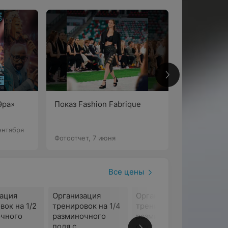
6
Эра»
Показ Fashion Fabrique
По
ентября
Фотоотчет, 7 июня
Все цены
ация
Организация
Организация
вок на 1/2
тренировок на 1/4
тренировок на
очного
разминочного
разминочном поле
поля с
с естественным