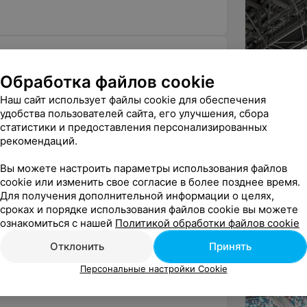
кой итальянской компании Mondo.
енина
,
пл. Независимости (м. пл.Ленина)
,
ей и тренировок.
ктябрьская
,
ул. Карла Маркса
,
ул. Кирова
,
Обработка файлов cookie
ктябрьская
,
ул. Комсомольская
дходящий для любителей высотного
Наш сайт использует файлы cookie для обеспечения
овская
,
Октябрьская
удобства пользователей сайта, его улучшения, сбора
статистики и предоставления персонализированных
с-центр
,
Футбольное поле
рекомендаций.
.
Вы можете настроить параметры использования файлов
ё
cookie или изменить свое согласие в более позднее время.
Для получения дополнительной информации о целях,
и, душевые кабины и сауны. Также на
сроках и порядке использования файлов cookie вы можете
и кофе после тренировки.
ознакомиться с нашей
Политикой обработки файлов cookie
Все отзывы
Отклонить
Принять
ко масштабами, но и передовым
Персональные настройки Cookie
иних тонах, подчеркивая спортивный
ндую
ивающие высокое качество покрытий и