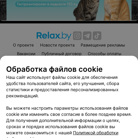
Черная сорочка
5 руб.
Записаться
Юбка белая
О проекте
Новости проекта
Размещение рекламы
5 руб.
Записаться
Вакансии
Публичный договор
Способы оплаты
Публичный договор по использованию сервиса
Обработка файлов cookie
Блузка без брителек
«Афиша»
Наш сайт использует файлы cookie для обеспечения
Пользовательское соглашение
5 руб.
Записаться
удобства пользователей сайта, его улучшения, сбора
Написать в поддержку
статистики и предоставления персонализированных
Связаться по вопросам сотрудничества
рекомендаций.
Подтяжки красные
Написать руководителю relax.by
Вы можете настроить параметры использования файлов
5 руб.
Персональные настройки cookie
Записаться
cookie или изменить свое согласие в более позднее время.
Для получения дополнительной информации о целях,
Обработка персональных данных
сроках и порядке использования файлов cookie вы
Кофта черная с рукавами
можете ознакомиться с нашей
Политикой обработки